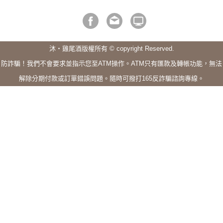
沐・雞尾酒版權所有 © copyright Reserved.
防詐騙！我們不會要求並指示您至ATM操作。ATM只有匯款及轉帳功能，無法
解除分期付款或訂單錯誤問題。隨時可撥打165反詐騙諮詢專線。