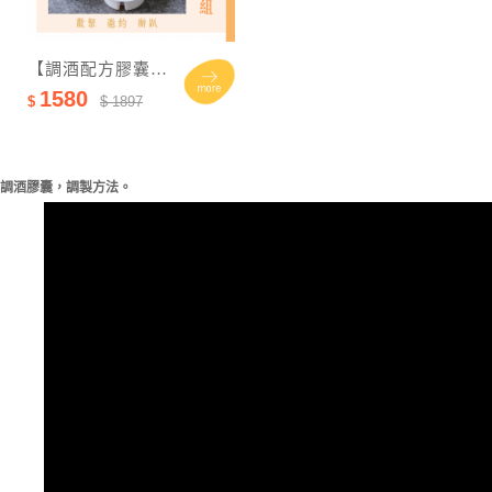
【調酒配方膠囊綜合/任選18入組】
1580
$
$ 1897
調酒膠囊，調製方法。